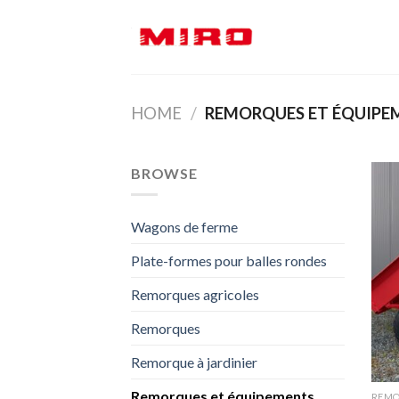
Skip
to
content
HOME
/
REMORQUES ET ÉQUIPE
BROWSE
Wagons de ferme
Plate-formes pour balles rondes
Remorques agricoles
Remorques
Remorque à jardinier
Remorques et équipements
REMO