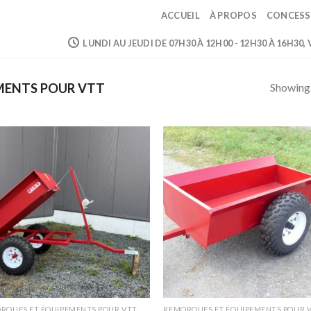
ACCUEIL
À PROPOS
CONCESS
LUNDI AU JEUDI DE 07H30 À 12H00 - 12H30 À 16H30,
Showing a
MENTS POUR VTT
RQUES ET ÉQUIPEMENTS POUR VTT
REMORQUES ET ÉQUIPEMENTS POUR 