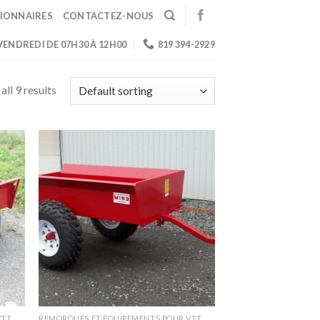
IONNAIRES
CONTACTEZ-NOUS
 VENDREDI DE 07H30 À 12H00
819 394-2929
ll 9 results
VTT
REMORQUES ET ÉQUIPEMENTS POUR VTT