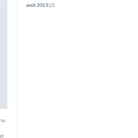
août 2013
(2)
rus
at