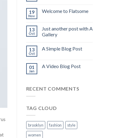
Welcome to Flatsome
19
Nov
Just another post with A
13
Oct
Gallery
A Simple Blog Post
13
Oct
A Video Blog Post
01
Jan
RECENT COMMENTS
TAG CLOUD
rus
brooklyn
fashion
style
at
women