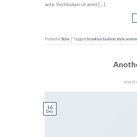
ante. Vestibulum sit amet […]
Posted in
Style
|
Tagged
brooklyn
,
fashion
,
style
,
wome
Anothe
POSTÉ 
16
Déc