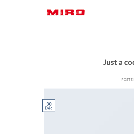
Skip
to
content
Just a co
POSTÉ 
30
Déc